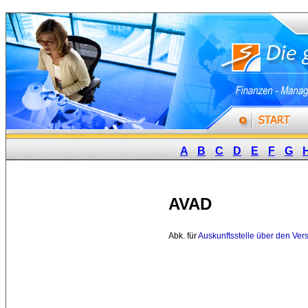
A
B
C
D
E
F
G
AVAD
Abk. für 
Auskunftsstelle über den Ve