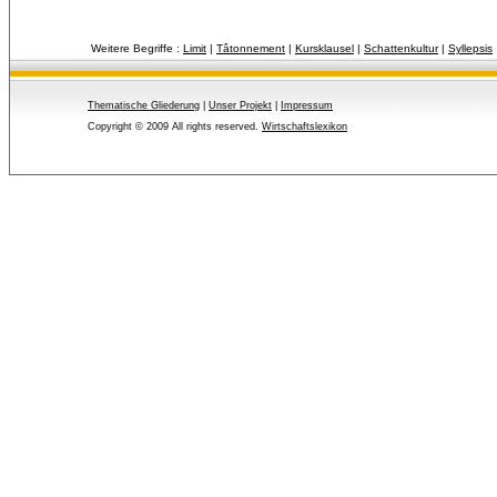
Weitere Begriffe :
Limit
| 
Tâtonnement
| 
Kursklausel
| 
Schattenkultur
| 
Syllepsis
Thematische Gliederung
| 
Unser Projekt
| 
Impressum
Copyright © 2009 All rights reserved.
Wirtschaftslexikon