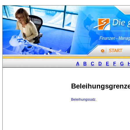
A
B
C
D
E
F
G
Beleihungsgrenz
Beleihungssatz
.