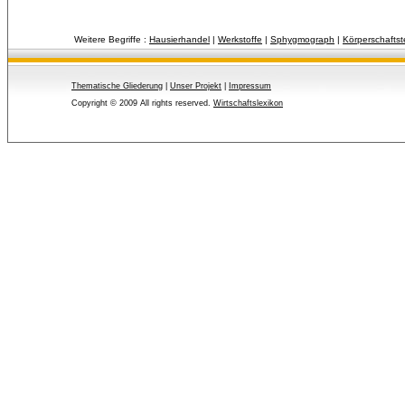
Weitere Begriffe :
Hausierhandel
| 
Werkstoffe
| 
Sphygmograph
| 
Körperschafts
Thematische Gliederung
| 
Unser Projekt
| 
Impressum
Copyright © 2009 All rights reserved.
Wirtschaftslexikon