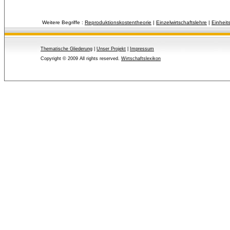
Weitere Begriffe :
Reproduktionskostentheorie
| 
Einzelwirtschaftslehre
| 
Einheit
Thematische Gliederung
| 
Unser Projekt
| 
Impressum
Copyright © 2009 All rights reserved.
Wirtschaftslexikon