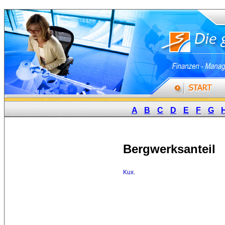
A
B
C
D
E
F
G
Bergwerksanteil
Kux
.