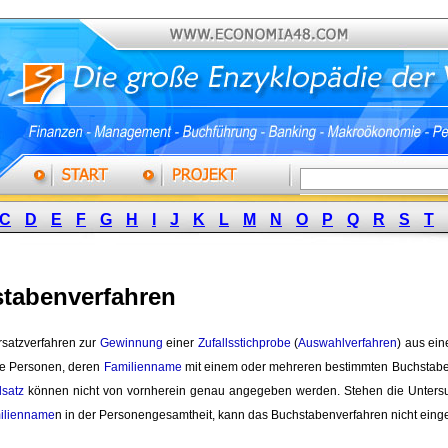
C
D
E
F
G
H
I
J
K
L
M
N
O
P
Q
R
S
T
tabenverfahren
rsatzverfahren zur 
Gewinnung
einer 
Zufallsstichprobe
(
Auswahlverfahren
) aus ei
le Personen, deren 
Familienname
mit einem oder mehreren bestimmten Buchstaben
satz
können nicht von vornherein genau angegeben werden. Stehen die Untersu
ilienname
n in der Personengesamtheit, kann das Buchstabenverfahren nicht eing