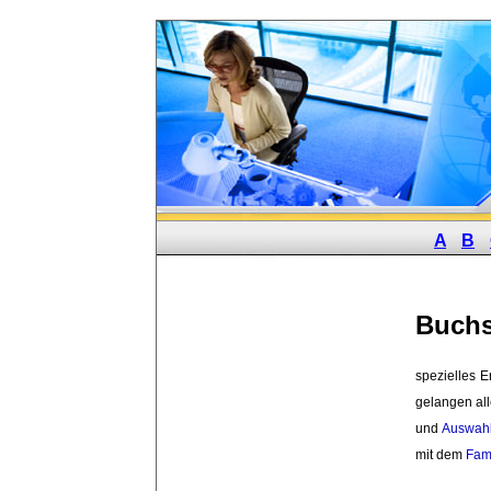
A
B
Buchs
spezielles E
gelangen al
und
Auswahl
mit dem
Fam