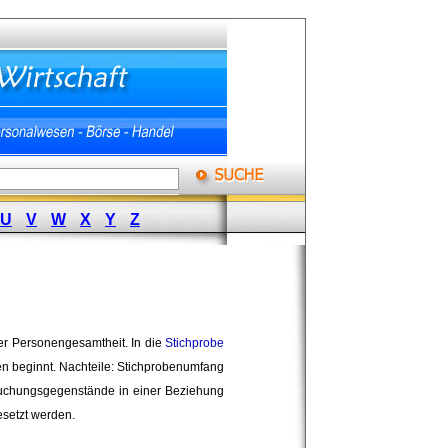
U
V
W
X
Y
Z
ner Personengesamtheit. In die
Stichprobe
 beginnt. Nachteile: Stichprobenumfang 
chungsgegenstände in einer Beziehung 
esetzt werden.