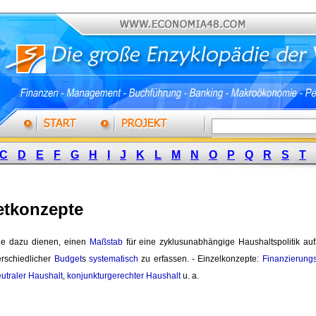
C
D
E
F
G
H
I
J
K
L
M
N
O
P
Q
R
S
T
tkonzepte
die dazu dienen, einen
Maßstab
für eine zyklusunabhängige Haushaltspolitik auf
erschiedlicher
Budget
s
systematisch
zu erfassen. - Einzelkonzepte: 
Finanzierung
utraler Haushalt
,
konjunkturgerechter Haushalt
u. a. 