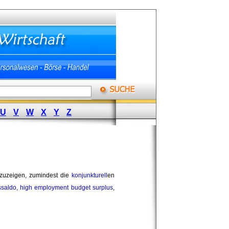
U
V
W
X
Y
Z
zuzeigen, zumindest die 
konjunkturell
en
ssaldo
,
high employment budget surplus
,