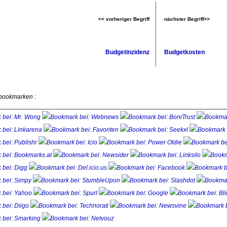
<< vorheriger Begriff
nächster Begriff>>
Budgetinzidenz
Budgetkosten
 bookmarken :