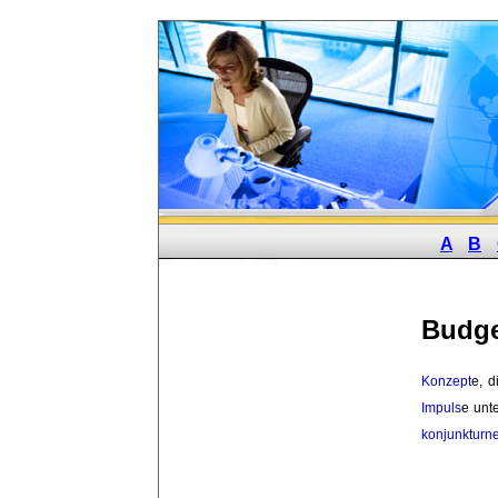
A
B
Budge
Konzept
e, 
Impuls
e unt
konjunkturne