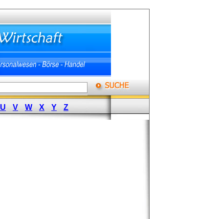
U
V
W
X
Y
Z