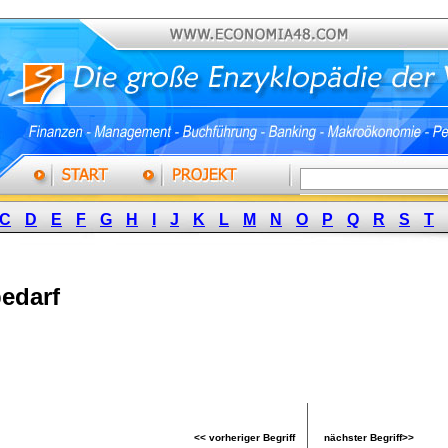
C
D
E
F
G
H
I
J
K
L
M
N
O
P
Q
R
S
T
edarf
<< vorheriger Begriff
nächster Begriff>>