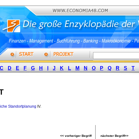
C
D
E
F
G
H
I
J
K
L
M
N
O
P
Q
R
S
T
T
liche Standortplanung
IV. 
<< vorheriger Begriff
nächster Begriff>>