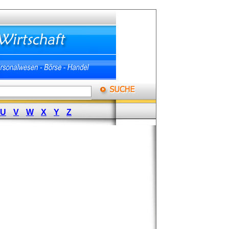
U
V
W
X
Y
Z