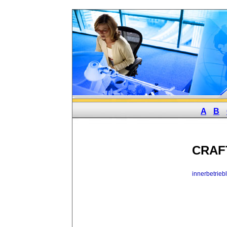
A
B
CRAF
innerbetrieb