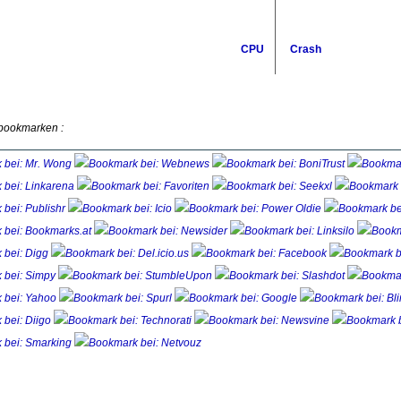
CPU
Crash
 bookmarken :