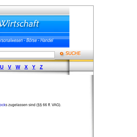
U
V
W
X
Y
Z
ock
s zugelassen sind (§§ 66 ff. VAG).