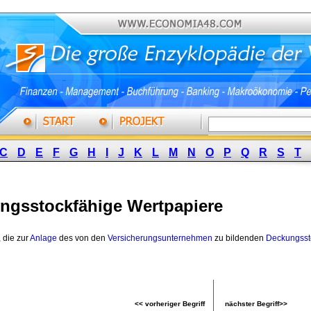
C
D
E
F
G
H
I
J
K
L
M
N
O
P
Q
R
S
T
ngsstockfähige Wertpapiere
, die zur
Anlage
des von den 
Versicherungsunternehmen
zu bildenden 
Deckungsst
<< vorheriger Begriff
nächster Begriff>>