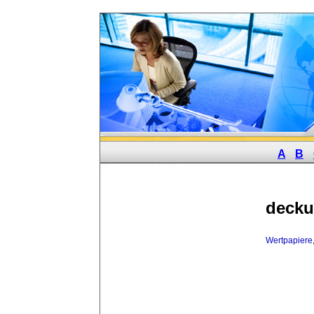
A
B
decku
Wertpapiere