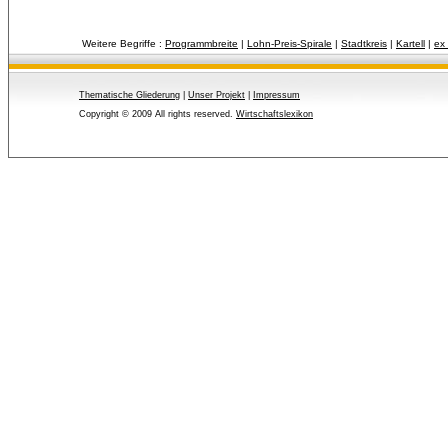
Weitere Begriffe :
Programmbreite
| 
Lohn-Preis-Spirale
| 
Stadtkreis
| 
Kartell
| 
ex 
Thematische Gliederung
| 
Unser Projekt
| 
Impressum
Copyright © 2009 All rights reserved.
Wirtschaftslexikon