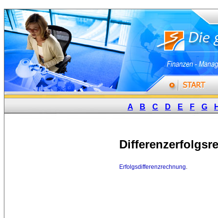
A
B
C
D
E
F
G
Differenzerfolgs
Erfolgsdifferenzrechnung
.