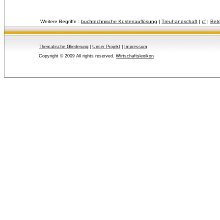
Weitere Begriffe :
buchtechnische Kostenauflösung
| 
Treuhandschaft
| 
cf
| 
Betr
Thematische Gliederung
| 
Unser Projekt
| 
Impressum
Copyright © 2009 All rights reserved.
Wirtschaftslexikon