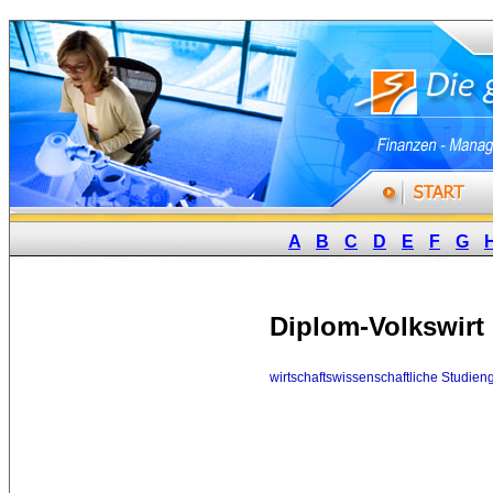
A
B
C
D
E
F
G
Diplom-Volkswirt
wirtschaftswissenschaftliche Studie