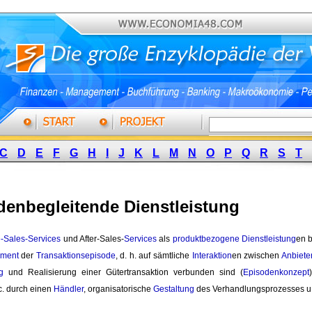
C
D
E
F
G
H
I
J
K
L
M
N
O
P
Q
R
S
T
denbegleitende Dienstleistung
-Sales-Services
und After-Sales-
Services
als 
produktbezogene Dienstleistung
en b
ment
der 
Transaktionsepisode
, d. h. auf sämtliche
Interaktion
en zwischen
Anbiete
g
und Realisierung einer Gütertransaktion verbunden sind (
Episodenkonzept
c. durch einen
Händler
, organisatorische
Gestaltung
des Verhandlungsprozesses u. 