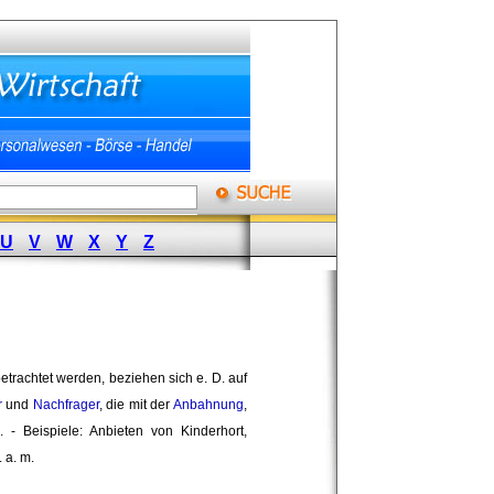
U
V
W
X
Y
Z
etrachtet werden, beziehen sich e. D. auf
r
und 
Nachfrager
, die mit der
Anbahnung
,
). - Beispiele: Anbieten von Kinderhort,
a. m. 