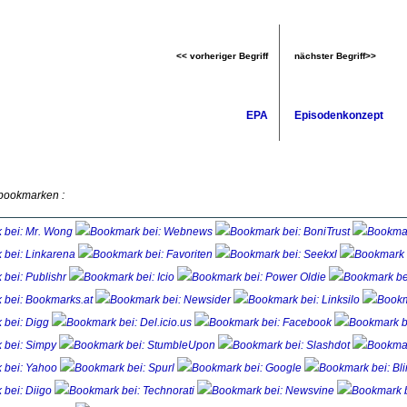
<< vorheriger Begriff
nächster Begriff>>
EPA
Episodenkonzept
 bookmarken :