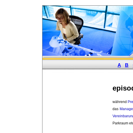
A
B
episo
während 
Pre
das
Manage
Vereinbarun
Parkraum et