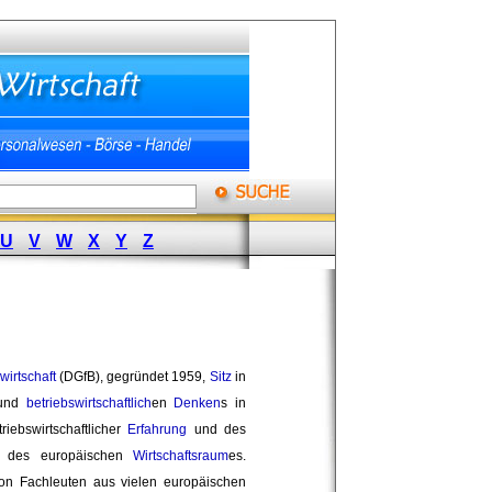
U
V
W
X
Y
Z
wirtschaft
(DGfB), gegründet 1959, 
Sitz
in 
e und
betriebswirtschaftlich
en
Denken
s in
riebswirtschaftlicher
Erfahrung
und des 
 des europäischen
Wirtschaftsraum
es.
on Fachleuten aus vielen europäischen 