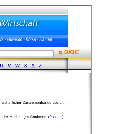
U
V
W
X
Y
Z
rtschaftlicher Zusammenhänge abzielt. -
 oder Marketingmaßnahmen (
Posttest
). -