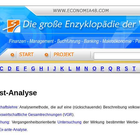
C
D
E
F
G
H
I
J
K
L
M
N
O
P
Q
R
S
T
st-Analyse
chaftslehre
: Analysemethode, die auf eine (rückschauende) Beschreibung volkswi
kswirtschaftliche Gesamtrechnungen
(
VGR
).
chung
: Vergangenheitsorientierte
Untersuchung
der Wirkung bestimmter Werbe-
Ex-ante-Analyse
.