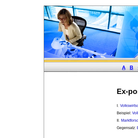
A
B
Ex-po
I. 
Volkswirts
Beispiel:
Vol
II. 
Marktfors
Gegensatz: