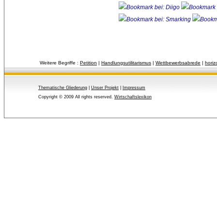
Weitere Begriffe :
Petition
| 
Handlungsutilitarismus
| 
Wettbewerbsabrede
| 
hori
Thematische Gliederung
| 
Unser Projekt
| 
Impressum
Copyright © 2009 All rights reserved.
Wirtschaftslexikon