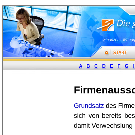
A
B
C
D
E
F
G
Firmenaussch
Grundsatz
des Firmen
sich von bereits be
damit Verwechslung 