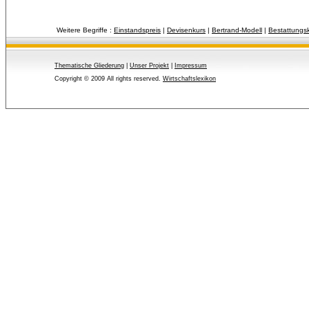
Weitere Begriffe :
Einstandspreis
| 
Devisenkurs
| 
Bertrand-Modell
| 
Bestattungs
Thematische Gliederung
| 
Unser Projekt
| 
Impressum
Copyright © 2009 All rights reserved.
Wirtschaftslexikon