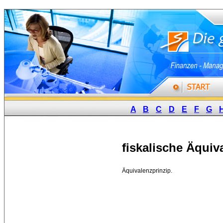
A
B
C
D
E
F
G
fiskalische Äquiv
Äquivalenzprinzip. 