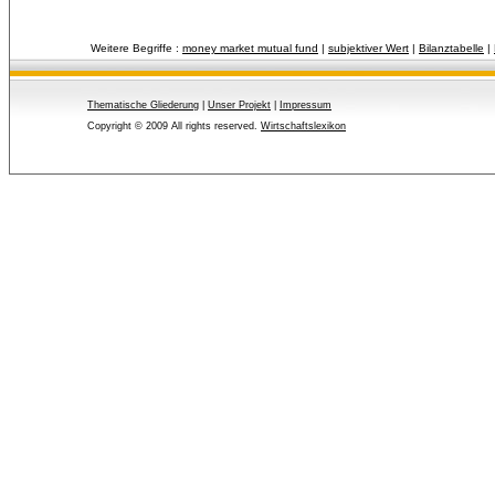
Weitere Begriffe :
money market mutual fund
| 
subjektiver Wert
| 
Bilanztabelle
| 
Thematische Gliederung
| 
Unser Projekt
| 
Impressum
Copyright © 2009 All rights reserved.
Wirtschaftslexikon