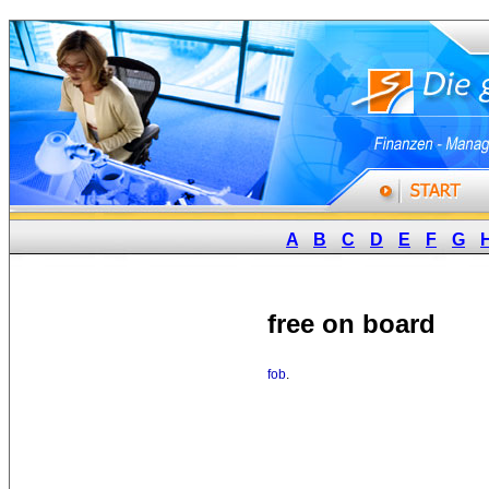
A
B
C
D
E
F
G
free on board
fob
.