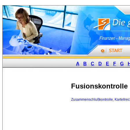
A
B
C
D
E
F
G
Fusionskontrolle
Zusammenschlußkontrolle
,
Kartellrec