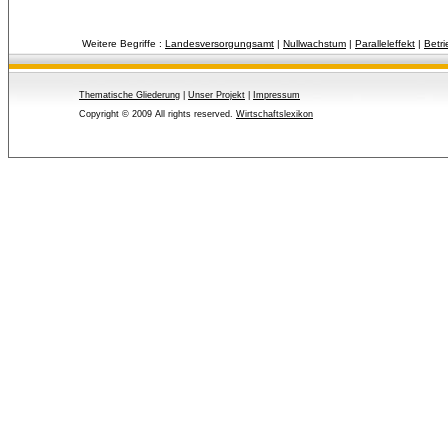
Weitere Begriffe :
Landesversorgungsamt
| 
Nullwachstum
| 
Paralleleffekt
| 
Betri
Thematische Gliederung
| 
Unser Projekt
| 
Impressum
Copyright © 2009 All rights reserved.
Wirtschaftslexikon