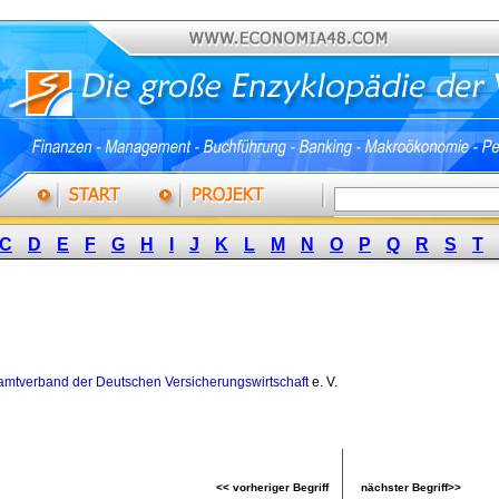
C
D
E
F
G
H
I
J
K
L
M
N
O
P
Q
R
S
T
mtverband der Deutschen Versicherungswirtschaft
e. V. 
<< vorheriger Begriff
nächster Begriff>>