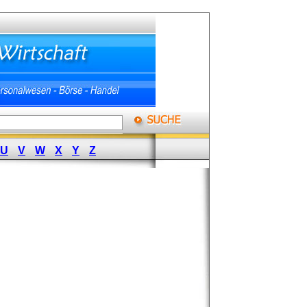
U
V
W
X
Y
Z