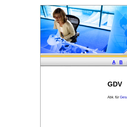
A
B
GDV
Abk. für 
Gesa