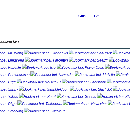
GdB
GE
 bookmarken :