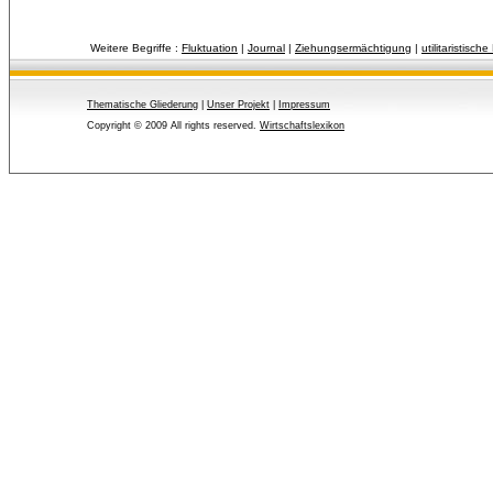
Weitere Begriffe :
Fluktuation
| 
Journal
| 
Ziehungsermächtigung
| 
utilitaristische
Thematische Gliederung
| 
Unser Projekt
| 
Impressum
Copyright © 2009 All rights reserved.
Wirtschaftslexikon