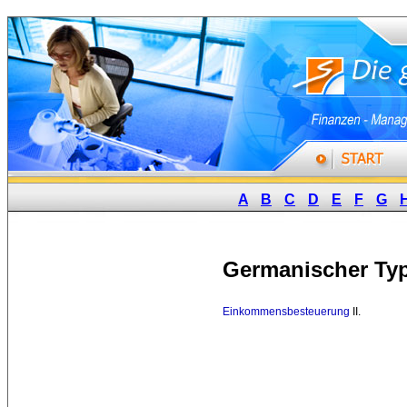
A
B
C
D
E
F
G
Germanischer Ty
Einkommensbesteuerung
II. 