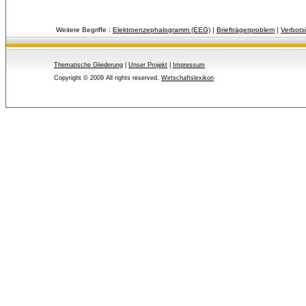
Weitere Begriffe :
Elektroenzephalogramm (EEG)
| 
Briefträgerproblem
| 
Verbotsi
Thematische Gliederung
| 
Unser Projekt
| 
Impressum
Copyright © 2009 All rights reserved.
Wirtschaftslexikon