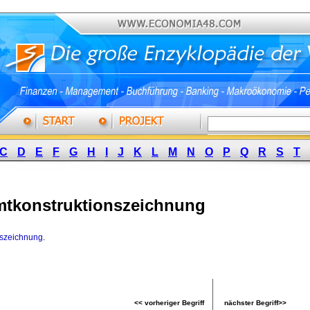
C
D
E
F
G
H
I
J
K
L
M
N
O
P
Q
R
S
T
tkonstruktionszeichnung
nszeichnung
.
<< vorheriger Begriff
nächster Begriff>>