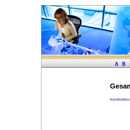
A
B
Gesam
Konstruktio