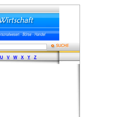
U
V
W
X
Y
Z