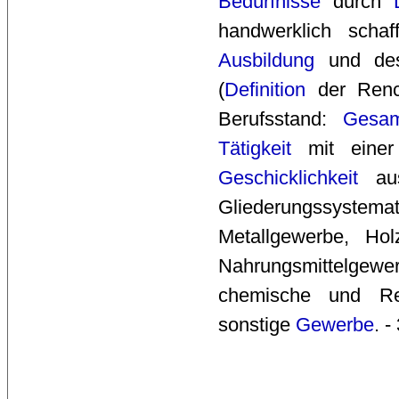
Bedürfnisse
durch 
handwerklich sch
Ausbildung
und des
(
Definition
der Renco
Berufsstand:
Gesam
Tätigkeit
mit einer
Geschicklichkeit
aus
Gliederungssyste
Metallgewerbe, Hol
Nahrungsmittelgewe
chemische und Re
sonstige
Gewerbe
. -