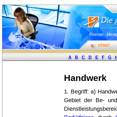
A
B
C
D
E
F
G
Handwerk
1. Begriff: a) Handwe
Gebiet der Be- u
Dienstleistungsbe