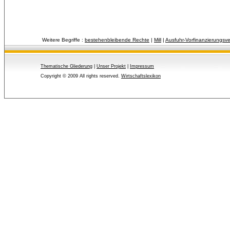
Weitere Begriffe :
bestehenbleibende Rechte
| 
Mill
| 
Ausfuhr-Vorfinanzierungsv
Thematische Gliederung
| 
Unser Projekt
| 
Impressum
Copyright © 2009 All rights reserved.
Wirtschaftslexikon