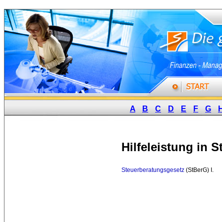
A
B
C
D
E
F
G
Hilfeleistung in 
Steuerberatungsgesetz
(StBerG) I. 