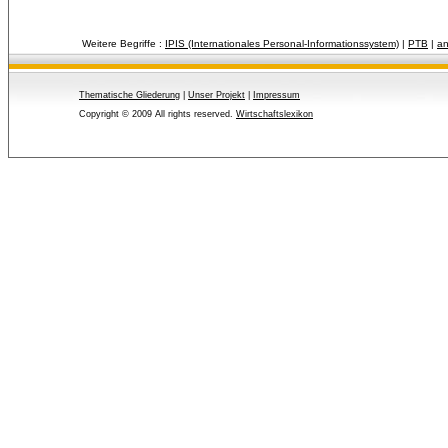
Weitere Begriffe :
IPIS (Internationales Personal-Informationssystem)
| 
PTB
| 
an
Thematische Gliederung
| 
Unser Projekt
| 
Impressum
Copyright © 2009 All rights reserved.
Wirtschaftslexikon