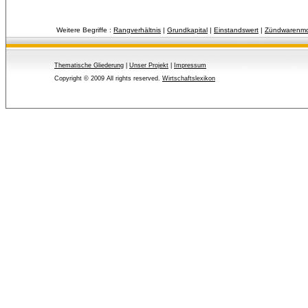
Weitere Begriffe :
Rangverhältnis
| 
Grundkapital
| 
Einstandswert
| 
Zündwarenm
Thematische Gliederung
| 
Unser Projekt
| 
Impressum
Copyright © 2009 All rights reserved.
Wirtschaftslexikon