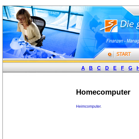
A
B
C
D
E
F
G
Homecomputer
Heimcomputer
.