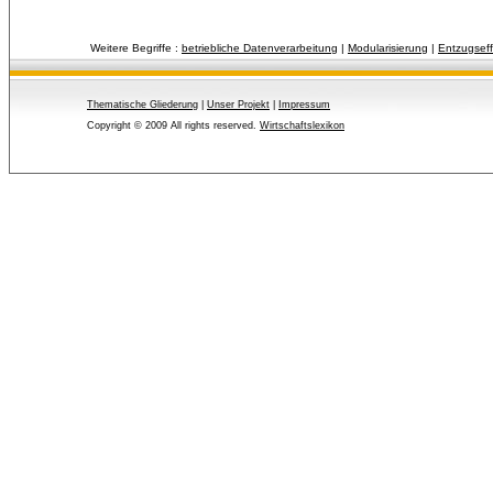
Weitere Begriffe :
betriebliche Datenverarbeitung
| 
Modularisierung
| 
Entzugseff
Thematische Gliederung
| 
Unser Projekt
| 
Impressum
Copyright © 2009 All rights reserved.
Wirtschaftslexikon