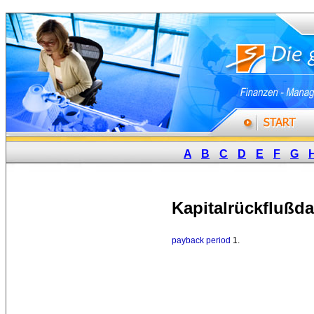
A
B
C
D
E
F
G
Kapitalrückflußd
payback period
1. 