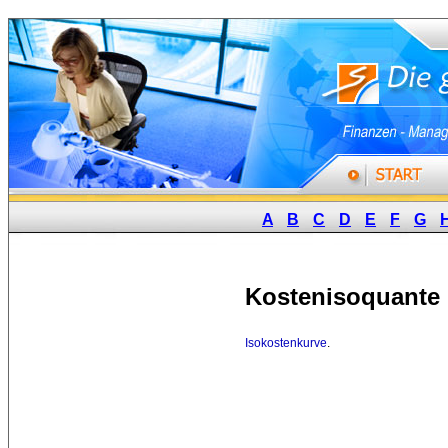
A
B
C
D
E
F
G
Kostenisoquante
Isokostenkurve
.