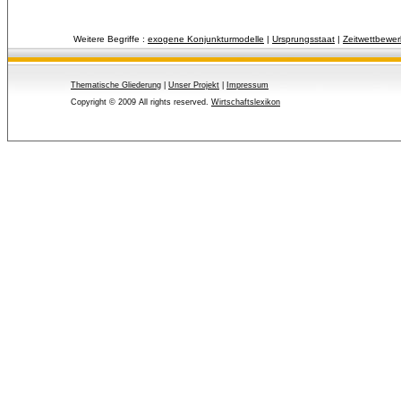
Weitere Begriffe :
exogene Konjunkturmodelle
| 
Ursprungsstaat
| 
Zeitwettbewer
Thematische Gliederung
| 
Unser Projekt
| 
Impressum
Copyright © 2009 All rights reserved.
Wirtschaftslexikon