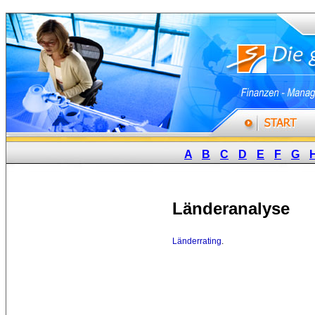
A
B
C
D
E
F
G
Länderanalyse
Länderrating
.