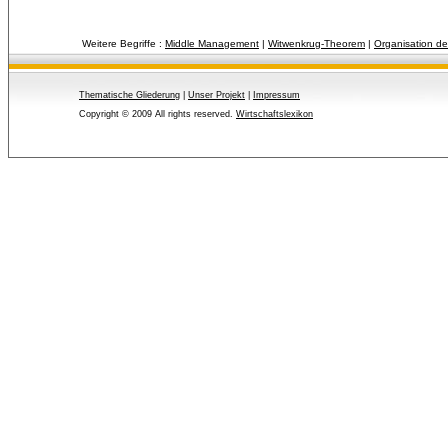
Weitere Begriffe :
Middle Management
| 
Witwenkrug-Theorem
| 
Organisation d
Thematische Gliederung
| 
Unser Projekt
| 
Impressum
Copyright © 2009 All rights reserved.
Wirtschaftslexikon