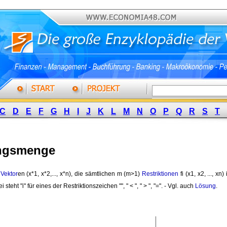
C
D
E
F
G
H
I
J
K
L
M
N
O
P
Q
R
S
T
ngsmenge
 
Vektor
en (x*1, x*2,..., x*n), die sämtlichen m (m>1)
Restriktionen
fi (x1, x2, ..., xn)
 steht "i" für eines der Restriktionszeichen "", " < ", " > ", "=". - Vgl. auch
Lösung
.