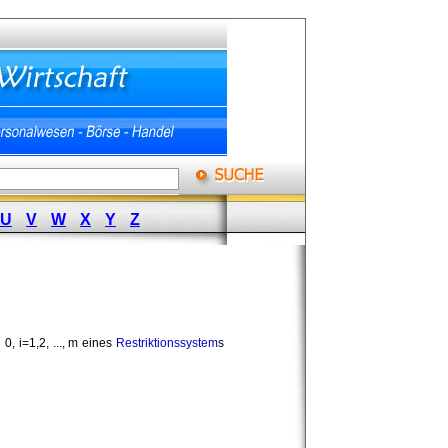
U
V
W
X
Y
Z
 i 0, i=1,2, ..., m eines 
Restriktionssystem
s