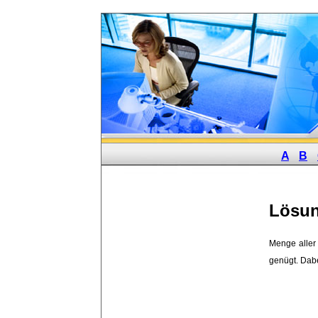
A
B
Lösu
Menge aller
genügt. Dabei