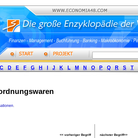
C
D
E
F
G
H
I
J
K
L
M
N
O
P
Q
R
S
T
ordnungswaren
sationen
.
<< vorheriger Begriff
nächster Begriff>>