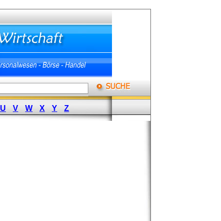
U
V
W
X
Y
Z