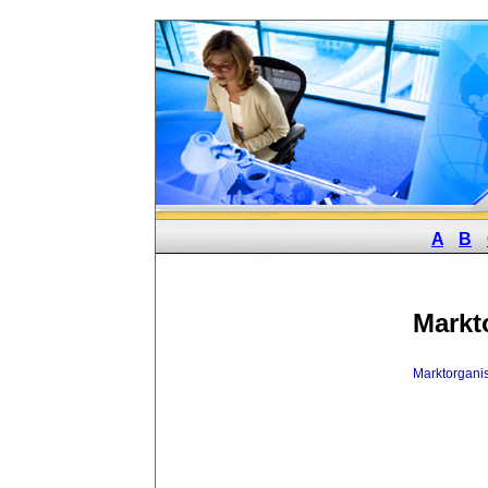
A
B
Markt
Marktorgani