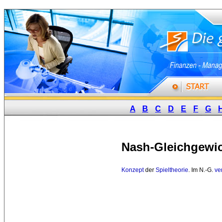
A
B
C
D
E
F
G
Nash-Gleichgewi
Konzept
der 
Spieltheorie
. Im N.-G.
ve