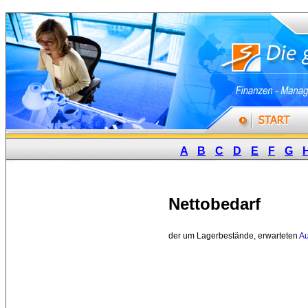
A
B
C
D
E
F
G
Nettobedarf
der um Lagerbestände, erwarteten 
A