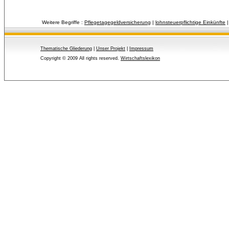
Weitere Begriffe :
Pflegetagegeldversicherung
| 
lohnsteuerpflichtige Einkünfte
|
Thematische Gliederung
| 
Unser Projekt
| 
Impressum
Copyright © 2009 All rights reserved.
Wirtschaftslexikon