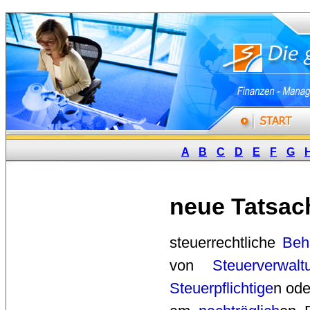
A
B
C
D
E
F
G
neue Tatsac
steuerrechtliche 
Beh
von
Steuerverwalt
Steuerpflichtige
n ode