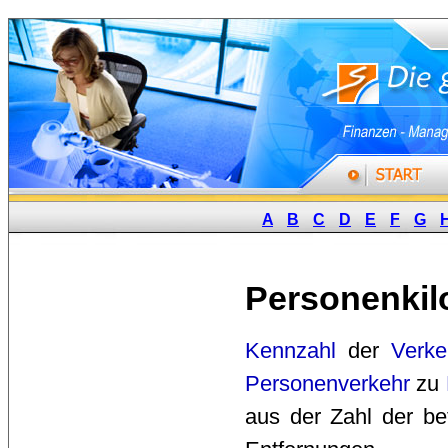
A
B
C
D
E
F
G
Personenkil
Kennzahl
der 
Verkeh
Personenverkehr
zu 
aus der Zahl der be