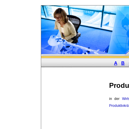
A
B
Produ
in der 
Wirt
Produktivkrä