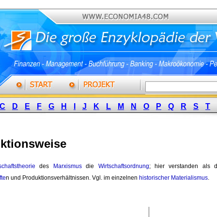
C
D
E
F
G
H
I
J
K
L
M
N
O
P
Q
R
S
T
ktionsweise
schaftstheorie
des 
Marxismus
die 
Wirtschaftsordnung
; hier verstanden als d
fte
n und Produktionsverhältnissen. Vgl. im einzelnen
historischer Materialismus
.