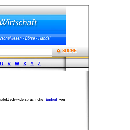
U
V
W
X
Y
Z
ialektisch-widersprüchliche
Einheit
von 