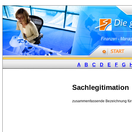
A
B
C
D
E
F
G
Sachlegitimation
zusammenfassende Bezeichnung für di