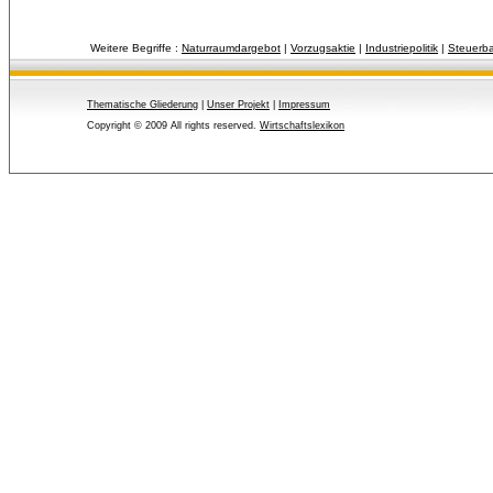
Weitere Begriffe :
Naturraumdargebot
| 
Vorzugsaktie
| 
Industriepolitik
| 
Steuerba
Thematische Gliederung
| 
Unser Projekt
| 
Impressum
Copyright © 2009 All rights reserved.
Wirtschaftslexikon