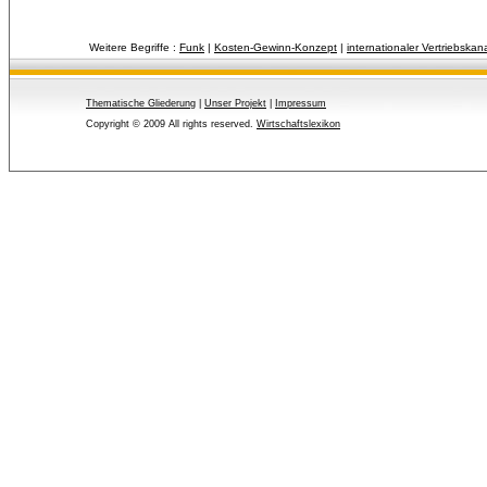
Weitere Begriffe :
Funk
| 
Kosten-Gewinn-Konzept
| 
internationaler Vertriebskan
Thematische Gliederung
| 
Unser Projekt
| 
Impressum
Copyright © 2009 All rights reserved.
Wirtschaftslexikon