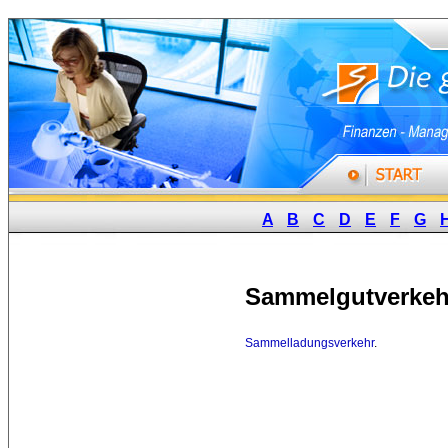
A
B
C
D
E
F
G
Sammelgutverkeh
Sammelladungsverkehr
.