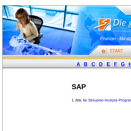
A
B
C
D
E
F
G
SAP
1. Abk. für 
Streuplan-Analyse-Progr