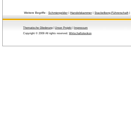
Weitere Begriffe :
Schmiergelder
| 
Handelskammer
| 
Stackelberg-Führerschaft
| 
Thematische Gliederung
| 
Unser Projekt
| 
Impressum
Copyright © 2009 All rights reserved.
Wirtschaftslexikon