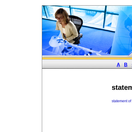
A
B
state
statement of