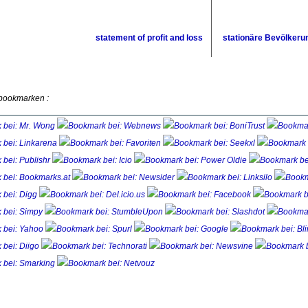
statement of profit and loss
stationäre Bevölkeru
 bookmarken :