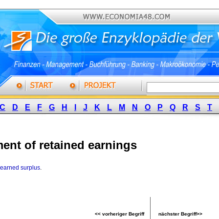
C
D
E
F
G
H
I
J
K
L
M
N
O
P
Q
R
S
T
ment of retained earnings
 earned surplus
.
<< vorheriger Begriff
nächster Begriff>>