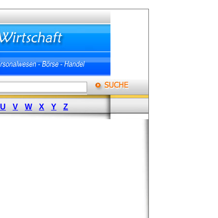
U
V
W
X
Y
Z