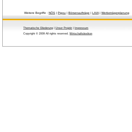
Weitere Begriffe :
NÖS
| 
Pigou
| 
Börsenaufträge
| 
LAIA
| 
Werbeträgerplanung
Thematische Gliederung
| 
Unser Projekt
| 
Impressum
Copyright © 2009 All rights reserved.
Wirtschaftslexikon