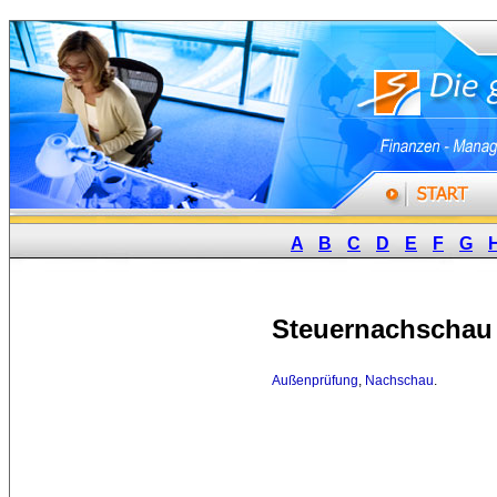
A
B
C
D
E
F
G
Steuernachschau
Außenprüfung
,
Nachschau
.