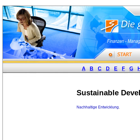
A
B
C
D
E
F
G
Sustainable Dev
Nachhaltige Entwicklung
.