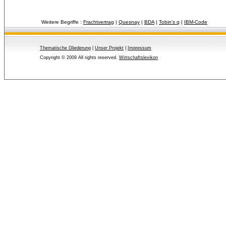
Weitere Begriffe :
Frachtvertrag
| 
Quesnay
| 
BDA
| 
Tobin's q
| 
IBM-Code
Thematische Gliederung
| 
Unser Projekt
| 
Impressum
Copyright © 2009 All rights reserved.
Wirtschaftslexikon