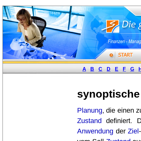
A
B
C
D
E
F
G
synoptische
Planung
, die einen 
Zustand
definiert. 
Anwendung
der 
Ziel