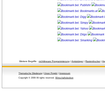
Weitere Begriffe :
nichtlineare Programmierung
| 
Amtsträger
| 
Rasterdrucker
| 
Ap
Thematische Gliederung
| 
Unser Projekt
| 
Impressum
Copyright © 2009 All rights reserved.
Wirtschaftslexikon