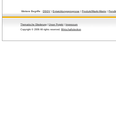
Weitere Begriffe :
DSGV
| 
Entwicklungsprognose
| 
Produkt/Markt-Matrix
| 
Pendl
Thematische Gliederung
| 
Unser Projekt
| 
Impressum
Copyright © 2009 All rights reserved.
Wirtschaftslexikon