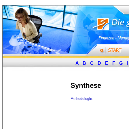
A
B
C
D
E
F
G
Synthese
Methodologie
.