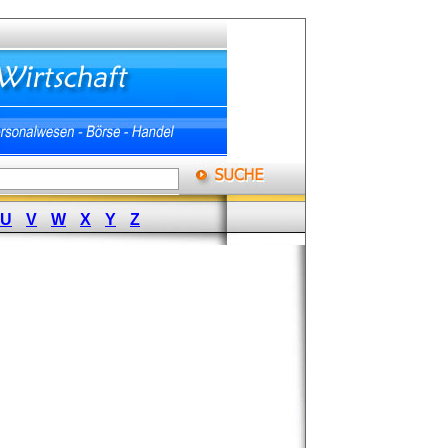
U
V
W
X
Y
Z