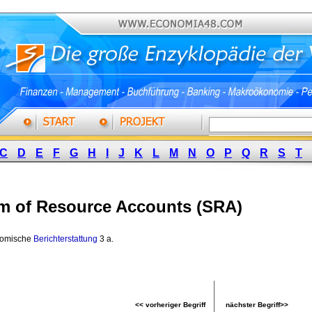
C
D
E
F
G
H
I
J
K
L
M
N
O
P
Q
R
S
T
m of Resource Accounts (SRA)
omische 
Berichterstattung
3 a. 
<< vorheriger Begriff
nächster Begriff>>