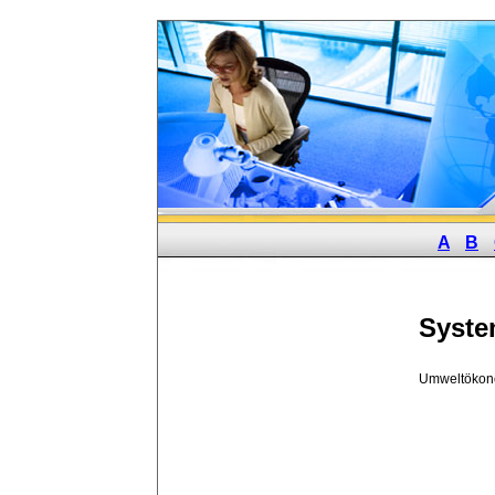
A
B
Syste
Umweltökon