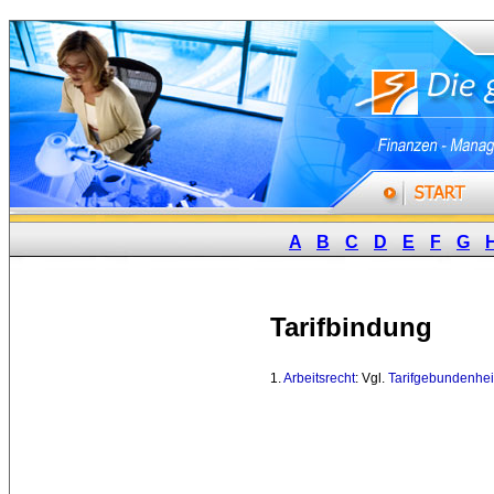
A
B
C
D
E
F
G
Tarifbindung
1. 
Arbeitsrecht
: Vgl.
Tarifgebundenhei