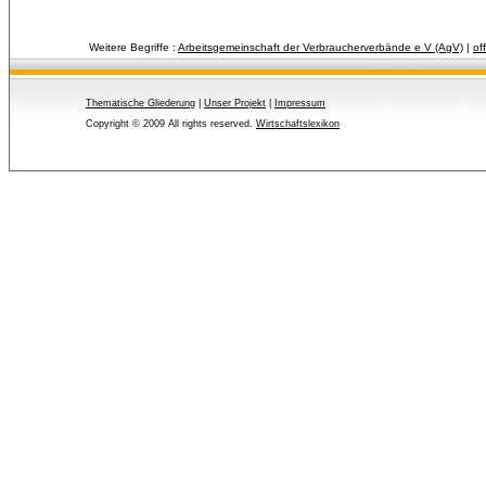
Weitere Begriffe :
Arbeitsgemeinschaft der Verbraucherverbände e V (AgV)
| 
of
Thematische Gliederung
| 
Unser Projekt
| 
Impressum
Copyright © 2009 All rights reserved.
Wirtschaftslexikon