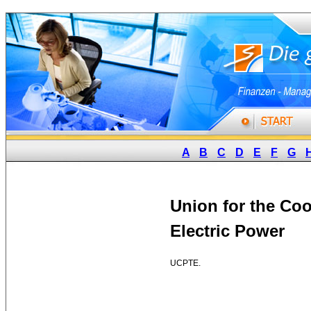
A
B
C
D
E
F
G
Union for the Coo
Electric Power
UCPTE. 