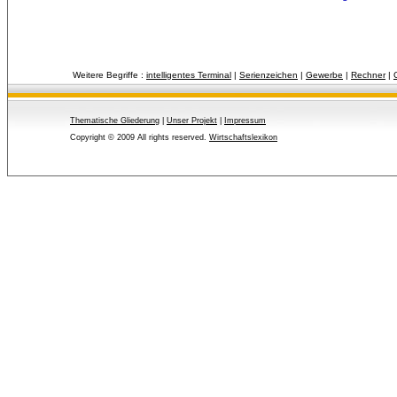
Weitere Begriffe :
intelligentes Terminal
| 
Serienzeichen
| 
Gewerbe
| 
Rechner
| 
Thematische Gliederung
| 
Unser Projekt
| 
Impressum
Copyright © 2009 All rights reserved.
Wirtschaftslexikon