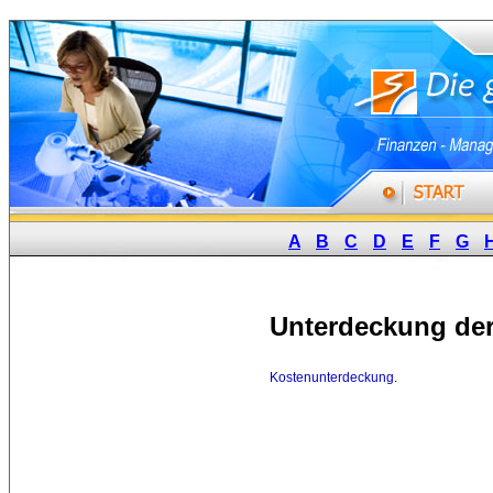
A
B
C
D
E
F
G
Unterdeckung de
Kostenunterdeckung
.