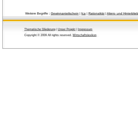
Weitere Begriffe :
Gewinnanteilschein
| 
fca
| 
Rationalität
| 
Alters- und Hinterbl
Thematische Gliederung
| 
Unser Projekt
| 
Impressum
Copyright © 2009 All rights reserved.
Wirtschaftslexikon