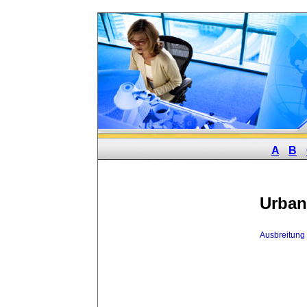
A
B
Urban
Ausbreitung