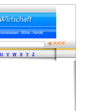
U
V
W
X
Y
Z