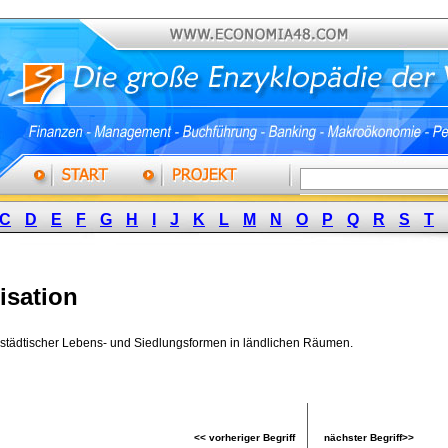
C
D
E
F
G
H
I
J
K
L
M
N
O
P
Q
R
S
T
isation
städtischer Lebens- und Siedlungsformen in ländlichen Räumen. 
<< vorheriger Begriff
nächster Begriff>>