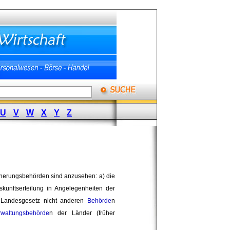
U
V
W
X
Y
Z
icherungsbehörden sind anzusehen: a) die
kunftserteilung in Angelegenheiten der
 Landesgesetz nicht anderen
Behörde
n
rwaltungsbehörde
n der Länder (früher