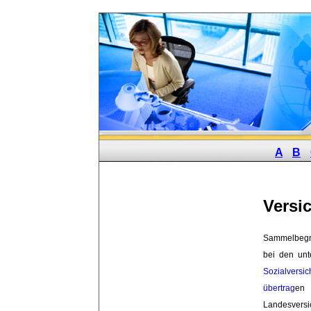
A
B
Versi
Sammelbegrif
bei den un
Sozialversi
übertrag
en 
Landesversi