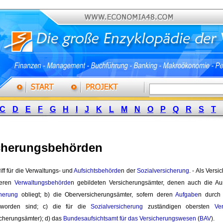
C
D
E
F
G
H
I
J
K
L
M
N
O
P
Q
R
S
T
cherungsbehörden
f für die Verwaltungs- und 
Aufsichtsbehörde
n der
Sozialversicherung
. - Als Vers
teren
Verwaltungsbehörde
n gebildeten Versicherungsämter, denen auch die Aus
cherung
obliegt; b) die Oberversicherungsämter, sofern deren 
Aufgabe
n durch
worden sind; c) die für die
Sozialversicherung
zuständigen obersten 
Ve
cherungsämter); d) das
Bundesaufsichtsamt für das Versicherungswesen
(
BAV
).