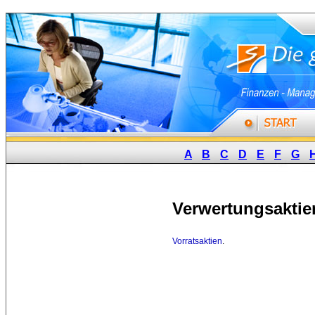
A
B
C
D
E
F
G
Verwertungsaktie
Vorratsaktien
.