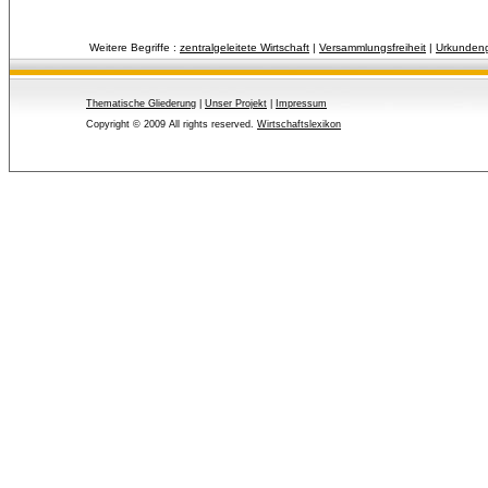
Weitere Begriffe :
zentralgeleitete Wirtschaft
| 
Versammlungsfreiheit
| 
Urkundeng
Thematische Gliederung
| 
Unser Projekt
| 
Impressum
Copyright © 2009 All rights reserved.
Wirtschaftslexikon