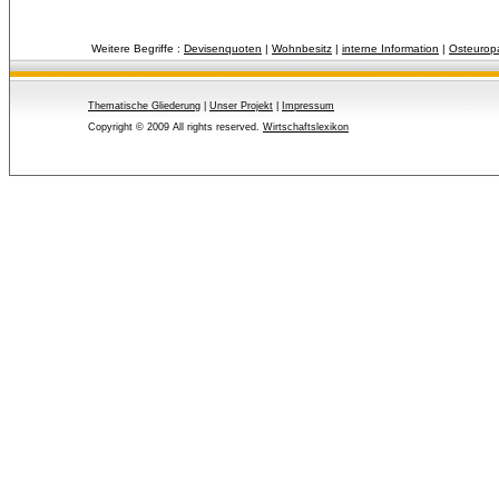
Weitere Begriffe :
Devisenquoten
| 
Wohnbesitz
| 
interne Information
| 
Osteurop
Thematische Gliederung
| 
Unser Projekt
| 
Impressum
Copyright © 2009 All rights reserved.
Wirtschaftslexikon