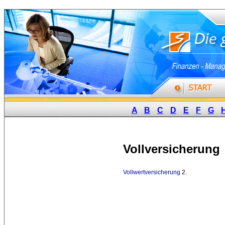
A
B
C
D
E
F
G
Vollversicherung
Vollwertversicherung
2. 